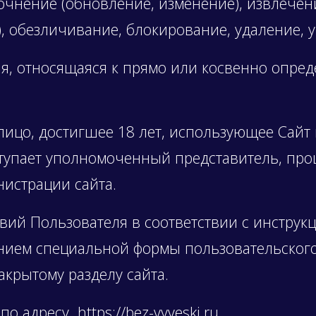
очнение (обновление, изменение), извлечен
п), обезличивание, блокирование, удаление
, относящаяся к прямо или косвенно опре
лицо, достигшее 18 лет, использующее Сайт 
ступает уполномоченный представитель, про
нистрации сайта.
ствий Пользователя в соответствии с инстру
нием специальной формы пользовательского
акрытому разделу сайта.
о адресу https://bez-vyveski.ru.