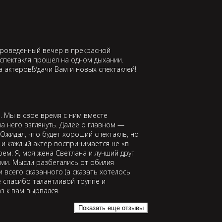
проведенный вечер в прекрасной
спектакля прошел на одном дыхании.
а актеров!Удачи Вам и новых спектаклей!
. Мы в свое время с ним вместе
а него взглянуть. Далее о главном —
Ожидал, что будет хороший спектакль, но
и каждый актер воспринимается не «в
оем: Я, моя жена Светлана и лучший друг
ми. Мысли разбегались от обилия
 всего сказанного (а сказать хотелось
 спасибо талантливой труппе и
з к вам вырвался.
Показать еще отзывы