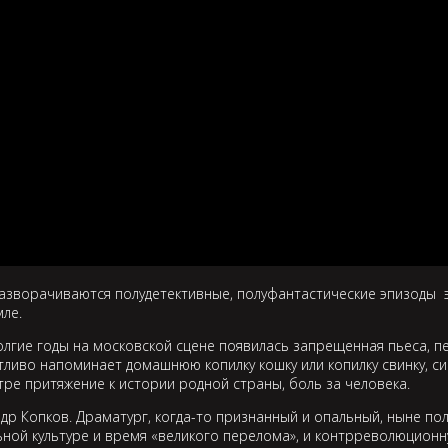
разворачиваются полудетективные, полуфантастические эпизоды э
ле.
долгие годы на московской сцене появилась запрещенная пьеса, 
тливо напоминает домашнюю копилку кошку или копилку свинку, си
ре притяжение к истории родной страны, боль за человека.
андр Копков. Драматург, когда-то признанный и опальный, ныне п
й культуре и время «великого перелома», и контрреволюционную