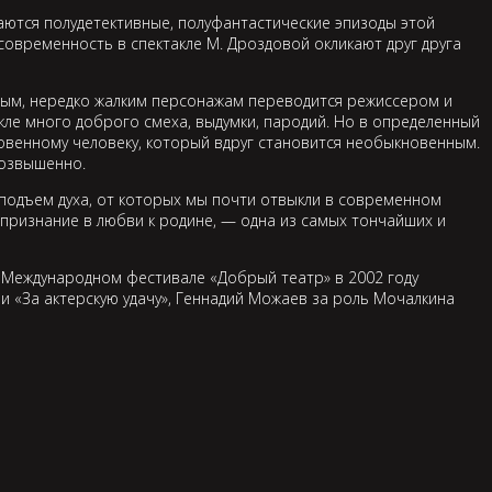
ваются полудетективные, полуфантастические эпизоды этой
современность в спектакле М. Дроздовой окликают друг друга
ивным, нередко жалким персонажам переводится режиссером и
кле много доброго смеха, выдумки, пародий. Но в определенный
новенному человеку, который вдруг становится необыкновенным.
возвышенно.
 подъем духа, от которых мы почти отвыкли в современном
о признание в любви к родине, — одна из самых тончайших и
VI Международном фестивале «Добрый театр» в 2002 году
и «За актерскую удачу», Геннадий Можаев за роль Мочалкина