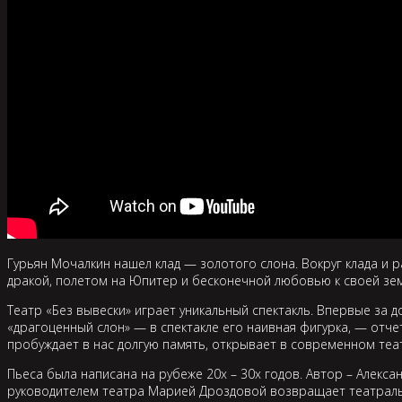
Гурьян Мочалкин нашел клад — золотого слона. Вокруг клада и 
дракой, полетом на Юпитер и бесконечной любовью к своей зем
Театр «Без вывески» играет уникальный спектакль. Впервые за 
«драгоценный слон» — в спектакле его наивная фигурка, — отче
пробуждает в нас долгую память, открывает в современном теат
Пьеса была написана на рубеже 20х – 30х годов. Автор – Алекс
руководителем театра Марией Дроздовой возвращает театрально