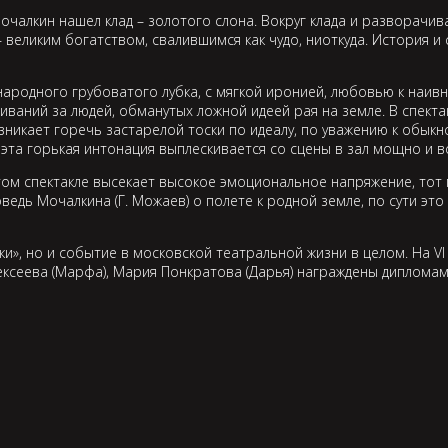
очалкин нашел клад – золотого слона. Вокруг клада и разворачи
великим богатством, свалившимся как чудо, ниоткуда. История и 
тонародного грубоватого лубка, с мягкой иронией, любовью к на
ваний за людей, обманутых ложной идеей рая на земле. В спекта
зникает горечь застарелой тоски по идеалу, по уважению к обык
 эта горькая интонация выплескивается со сцены в зал мощно и 
том спектакле высекает высокое эмоциональное напряжение, тот
ведь Мочалкина (Г. Можаев) о полете к родной земле, по сути эт
ки», но и событие в московской театральной жизни в целом. На 
ексеева (Марфа), Мария Понкратова (Дарья) награждены дипломам