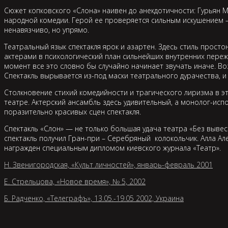
Сюжет копковского «Слона» наивен до анекдотичности: Гурьян М
народной комедии. Герой ее проверяется сильным искушением – 
ненавязчиво, но упрямо.
Театральный язык спектакля ярок и азартен. Здесь стиль прос
актерами в психологический план сильнейших внутренних пережи
момент все это словно бы случайно начинает звучать иначе. Во
Спектакль вырывается из-под маски театрального дурачества, и
Столкновение стихий комедийности и трагического лиризма в э
театре. Актерский ансамбль здесь удивительный, а монолог-испо
поразительно красивых сцен спектакля.
Спектакль «Слон» — не только большая удача театра «Без вывес
спектакль получил Гран-при – Серебряный колокольчик. Алла Ал
награжден специальным дипломом киевского журнала «Театр».
Н. Звенигородская, «Культ личностей», январь-февраль 2001
Е. Стрельцова, «Новое время», № 5, 2002
Б. Радченко, «Телеграфъ», 13.05.-19.05 2002, Украина