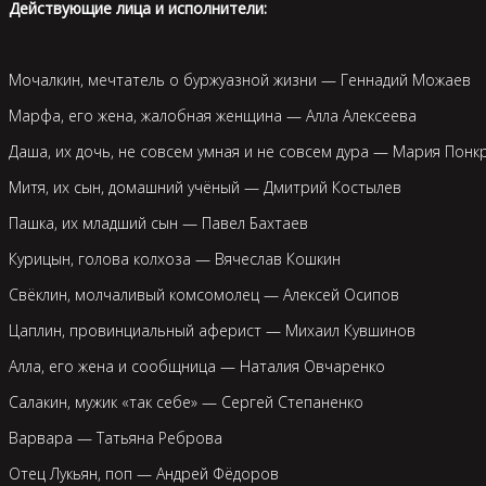
Действующие лица и исполнители:
Мочалкин, мечтатель о буржуазной жизни — Геннадий Можаев
Марфа, его жена, жалобная женщина — Алла Алексеева
Даша, их дочь, не совсем умная и не совсем дура — Мария Понк
Митя, их сын, домашний учёный — Дмитрий Костылев
Пашка, их младший сын — Павел Бахтаев
Курицын, голова колхоза — Вячеслав Кошкин
Свёклин, молчаливый комсомолец — Алексей Осипов
Цаплин, провинциальный аферист — Михаил Кувшинов
Алла, его жена и сообщница — Наталия Овчаренко
Салакин, мужик «так себе» — Сергей Степаненко
Варвара — Татьяна Реброва
Отец Лукьян, поп — Андрей Фёдоров