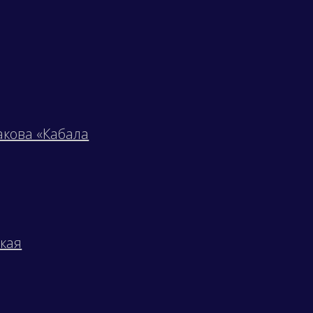
акова «Кабала
ская