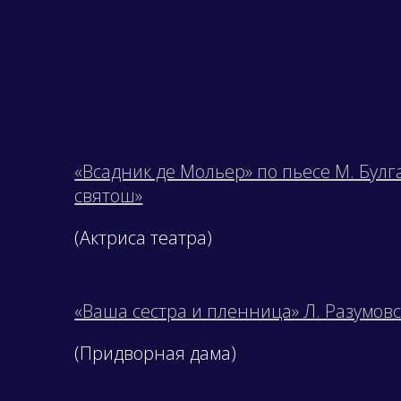
«Всадник де Мольер» по пьесе М. Булг
святош»
(Актриса театра)
«Ваша сестра и пленница» Л. Разумов
(Придворная дама)